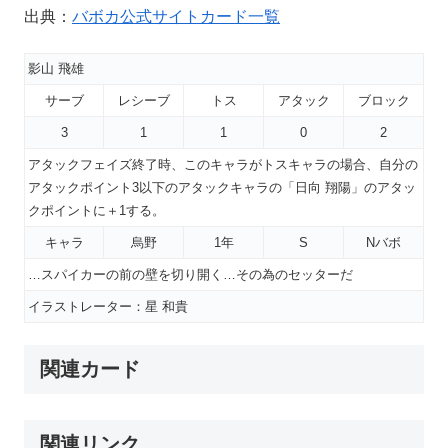
出典：
バボカ公式サイトカード一覧
影山 飛雄
サーブ
レシーブ
トス
アタック
ブロック
3
1
1
0
2
アタックフェイズ終了時、このキャラがトスキャラの場合、自分の
アタックポイント3以下のアタックキャラの「日向 翔陽」のアタッ
クポイントに＋1する。
キャラ
烏野
1年
S
Nバボ
…スパイカーの前の壁を切り開く…その為のセッターだ
イラストレーター：星 和貴
関連カード
関連リンク