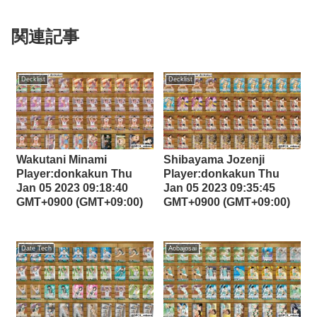
関連記事
Decklist
Decklist
Wakutani Minami
Shibayama Jozenji
Player:donkakun Thu
Player:donkakun Thu
Jan 05 2023 09:18:40
Jan 05 2023 09:35:45
GMT+0900 (GMT+09:00)
GMT+0900 (GMT+09:00)
Date Tech
Aobajosai