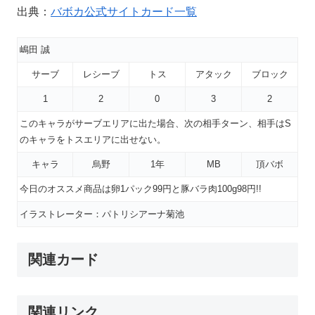
出典：
バボカ公式サイトカード一覧
嶋田 誠
サーブ
レシーブ
トス
アタック
ブロック
1
2
0
3
2
このキャラがサーブエリアに出た場合、次の相手ターン、相手はS
のキャラをトスエリアに出せない。
キャラ
烏野
1年
MB
頂バボ
今日のオススメ商品は卵1パック99円と豚バラ肉100g98円!!
イラストレーター：パトリシアーナ菊池
関連カード
関連リンク