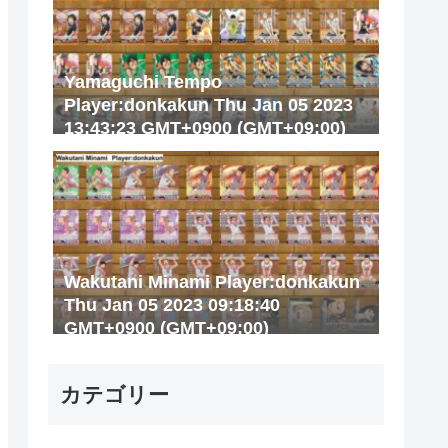
Yamaguchi Tempo
Player:donkakun Thu Jan 05 2023
13:43:23 GMT+0900 (GMT+09:00)
Wakutani Minami Player:donkakun
Thu Jan 05 2023 09:18:40
GMT+0900 (GMT+09:00)
カテゴリー