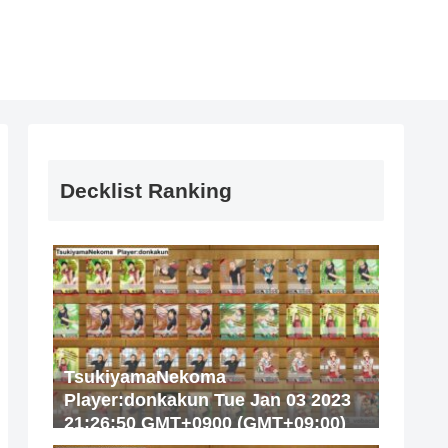
Decklist Ranking
TsukiyamaNekoma
Player:donkakun Tue Jan 03 2023
21:26:50 GMT+0900 (GMT+09:00)