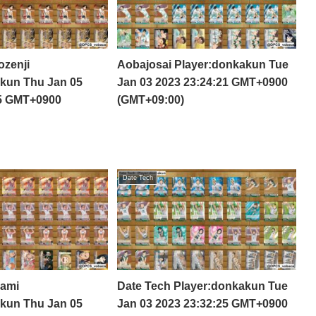
zenji
Aobajosai Player:donkakun Tue
kun Thu Jan 05
Jan 03 2023 23:24:21 GMT+0900
45 GMT+0900
(GMT+09:00)
Date Tech
nami
Date Tech Player:donkakun Tue
kun Thu Jan 05
Jan 03 2023 23:32:25 GMT+0900