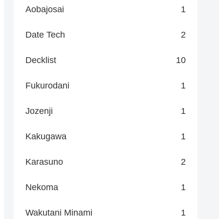
Aobajosai
1
Date Tech
2
Decklist
10
Fukurodani
1
Jozenji
1
Kakugawa
1
Karasuno
2
Nekoma
1
Wakutani Minami
1