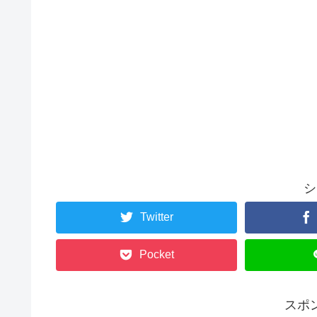
シ
Twitter
Pocket
スポ