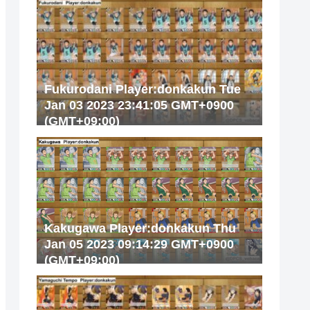
Fukurodani Player:donkakun Tue
Jan 03 2023 23:41:05 GMT+0900
(GMT+09:00)
Kakugawa Player:donkakun Thu
Jan 05 2023 09:14:29 GMT+0900
(GMT+09:00)