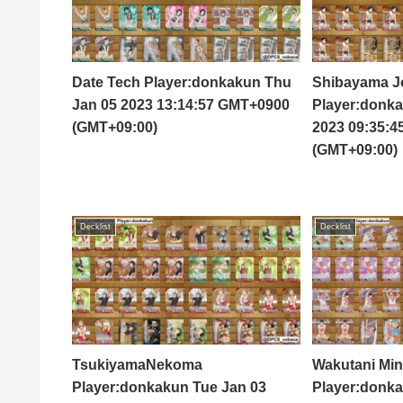
Date Tech Player:donkakun Thu
Shibayama Jo
Jan 05 2023 13:14:57 GMT+0900
Player:donka
(GMT+09:00)
2023 09:35:
(GMT+09:00)
Decklist
Decklist
TsukiyamaNekoma
Wakutani Mi
Player:donkakun Tue Jan 03
Player:donka