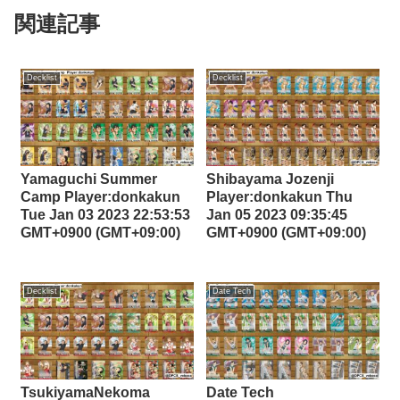
関連記事
Decklist
Decklist
Yamaguchi Summer
Shibayama Jozenji
Camp Player:donkakun
Player:donkakun Thu
Tue Jan 03 2023 22:53:53
Jan 05 2023 09:35:45
GMT+0900 (GMT+09:00)
GMT+0900 (GMT+09:00)
Decklist
Date Tech
TsukiyamaNekoma
Date Tech