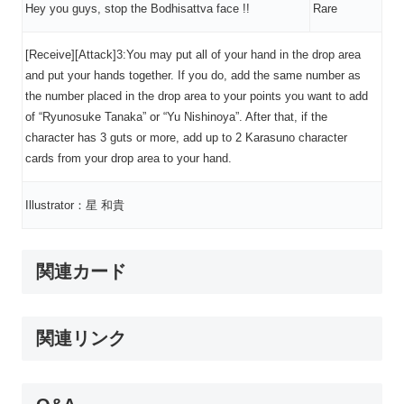
Hey you guys, stop the Bodhisattva face !!
Rare
[Receive][Attack]3:You may put all of your hand in the drop area
and put your hands together. If you do, add the same number as
the number placed in the drop area to your points you want to add
of “Ryunosuke Tanaka” or “Yu Nishinoya”. After that, if the
character has 3 guts or more, add up to 2 Karasuno character
cards from your drop area to your hand.
Illustrator：星 和貴
関連カード
関連リンク