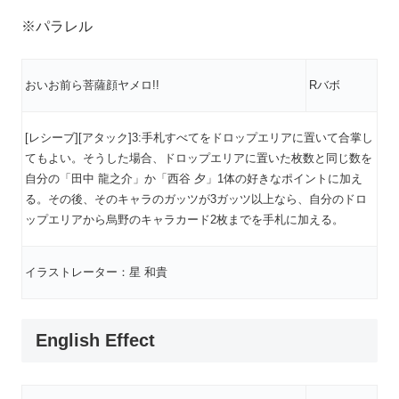
※パラレル
おいお前ら菩薩顔ヤメロ!!
Rバボ
[レシーブ][アタック]3:手札すべてをドロップエリアに置いて合掌し
てもよい。そうした場合、ドロップエリアに置いた枚数と同じ数を
自分の「田中 龍之介」か「西谷 夕」1体の好きなポイントに加え
る。その後、そのキャラのガッツが3ガッツ以上なら、自分のドロ
ップエリアから烏野のキャラカード2枚までを手札に加える。
イラストレーター：星 和貴
English Effect