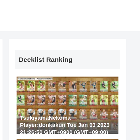
Decklist Ranking
TsukiyamaNekoma
Player:donkakun Tue Jan 03 2023
21:26:50 GMT+0900 (GMT+09:00)