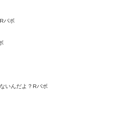
なRバボ
ボ
意味ないんだよ？Rバボ