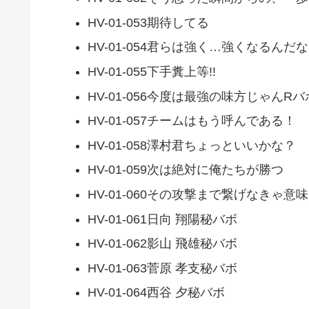
HV-01-053期待してる
HV-01-054君らは強く…強くなるんだ
HV-01-055下手糞上等!!
HV-01-056今度は最強の味方じゃんRバ
HV-01-057チームはもう呼んである！
HV-01-058澤村君ちょっといいかな？
HV-01-059次は絶対に俺たちが勝つ
HV-01-060その攻撃まで繋げなきゃ
HV-01-061日向 翔陽秘バボ
HV-01-062影山 飛雄秘バボ
HV-01-063菅原 孝支秘バボ
HV-01-064西谷 夕秘バボ