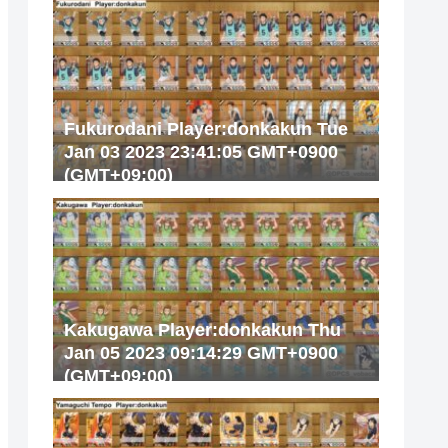
Fukurodani Player:donkakun Tue
Jan 03 2023 23:41:05 GMT+0900
(GMT+09:00)
Kakugawa Player:donkakun Thu
Jan 05 2023 09:14:29 GMT+0900
(GMT+09:00)