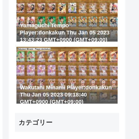
Yamaguchi Tempo
Player:donkakun Thu Jan 05 2023
13:43:23 GMT+0900 (GMT+09:00)
Wakutani Minami Player:donkakun
Thu Jan 05 2023 09:18:40
GMT+0900 (GMT+09:00)
カテゴリー