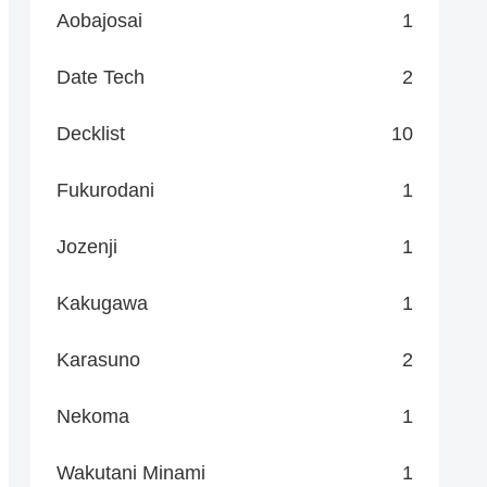
Aobajosai
1
Date Tech
2
Decklist
10
Fukurodani
1
Jozenji
1
Kakugawa
1
Karasuno
2
Nekoma
1
Wakutani Minami
1