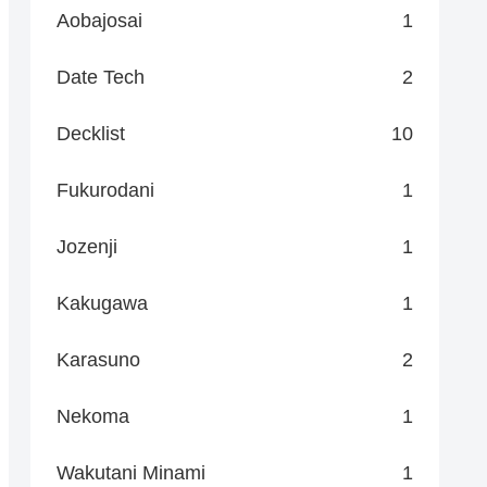
Aobajosai
1
Date Tech
2
Decklist
10
Fukurodani
1
Jozenji
1
Kakugawa
1
Karasuno
2
Nekoma
1
Wakutani Minami
1