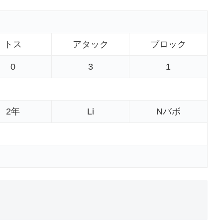
トス
アタック
ブロック
0
3
1
2年
Li
Nバボ