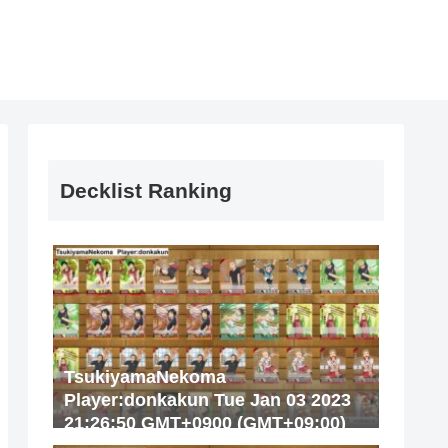
Decklist Ranking
TsukiyamaNekoma
Player:donkakun Tue Jan 03 2023
21:26:50 GMT+0900 (GMT+09:00)