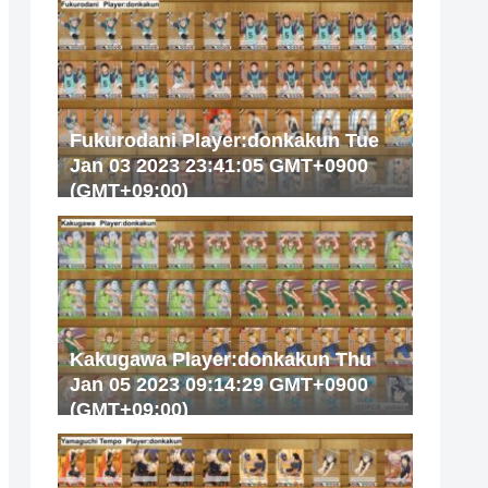
Fukurodani Player:donkakun Tue
Jan 03 2023 23:41:05 GMT+0900
(GMT+09:00)
Kakugawa Player:donkakun Thu
Jan 05 2023 09:14:29 GMT+0900
(GMT+09:00)