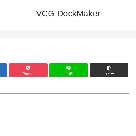
VCG DeckMaker
Pocket
LINE
コピー