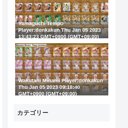
Yamaguchi Tempo
Player:donkakun Thu Jan 05 2023
13:43:23 GMT+0900 (GMT+09:00)
Wakutani Minami Player:donkakun
Thu Jan 05 2023 09:18:40
GMT+0900 (GMT+09:00)
カテゴリー