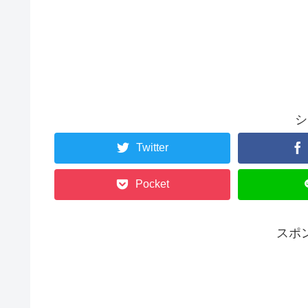
シ
Twitter
Pocket
スポ