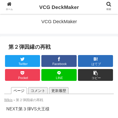
VCG DeckMaker
ホーム
検索
VCG DeckMaker
第２弾因縁の再戦
Twitter
Facebook
はてブ
Pocket
LINE
コピー
ページ
コメント
更新履歴
Wikis
第２弾因縁の再戦
>
NEXT:第３弾VS大王様