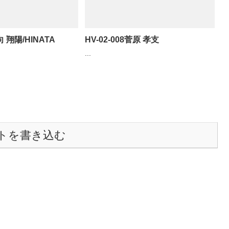
向 翔陽/HINATA
HV-02-008菅原 孝支
...
トを書き込む