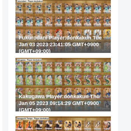
Fukurodani Player:donkakun Tue
Jan 03 2023 23:41:05 GMT+0900
(GMT+09:00)
Kakugawa Player:donkakun Thu
Jan 05 2023 09:14:29 GMT+0900
(GMT+09:00)