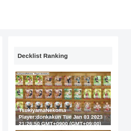
Decklist Ranking
TsukiyamaNekoma
Player:donkakun Tue Jan 03 2023
21:26:50 GMT+0900 (GMT+09:00)