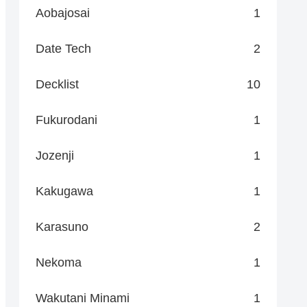
Aobajosai
1
Date Tech
2
Decklist
10
Fukurodani
1
Jozenji
1
Kakugawa
1
Karasuno
2
Nekoma
1
Wakutani Minami
1