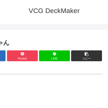
VCG DeckMaker
ゃん
Pocket
LINE
コピー