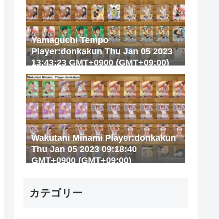
Yamaguchi Tempo
Player:donkakun Thu Jan 05 2023
13:43:23 GMT+0900 (GMT+09:00)
Wakutani Minami Player:donkakun
Thu Jan 05 2023 09:18:40
GMT+0900 (GMT+09:00)
カテゴリー