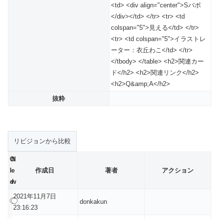
<td> <div align="center">Sバボ
</div></td> </tr> <tr> <td
colspan="5">見える</td> </tr>
<tr> <td colspan="5">イラストレ
ーター：衣丘わこ</td> </tr>
</tbody> </table> <h2>関連カー
ド</h2> <h2>関連リンク</h2>
<h2>Q&amp;A</h2>
抜粋
O
N
l
e
作成日
著者
アクション
d
w
2021年11月7日
donkakun
23:16:23