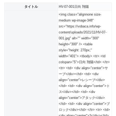
タイトル
HV-07-001日向 翔陽
<img class="alignnone size-
medium wp-image-348"
src="https://vobaca.info/wp-
content/uploads/2021/11/HV-07-
001.jpg" alt="" width="300"
height="300" /> <table
style="height: 270px;"
width="401"> <tbody> <tr> <td
colspan="5">日向 翔陽</td> </tr>
<tr> <td> <div align="center">サ
ーブ</div></td> <td> <div
align="center">レシーブ</div>
</td> <td> <div align="center">ト
ス</div></td> <td> <div
align="center">アタック</div>
</td> <td> <div align="center">ブ
ロック</div></td> </tr> <tr> <td>
<div align="center">2</div></td>