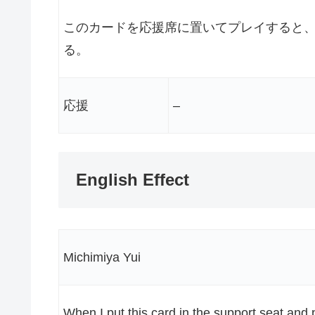
このカードを応援席に置いてプレイすると
る。
応援
–
English Effect
Michimiya Yui
When I put this card in the support seat and pl