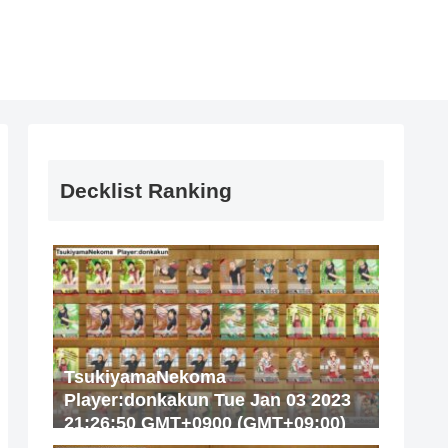
Decklist Ranking
TsukiyamaNekoma
Player:donkakun Tue Jan 03 2023
21:26:50 GMT+0900 (GMT+09:00)