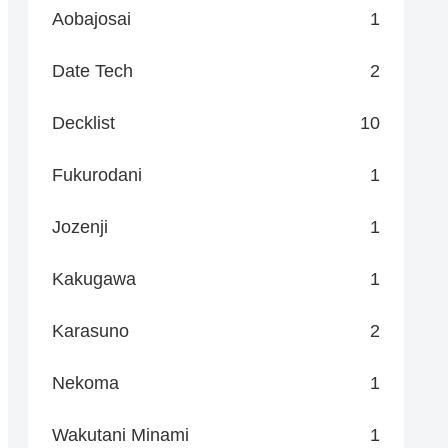
Aobajosai
1
Date Tech
2
Decklist
10
Fukurodani
1
Jozenji
1
Kakugawa
1
Karasuno
2
Nekoma
1
Wakutani Minami
1