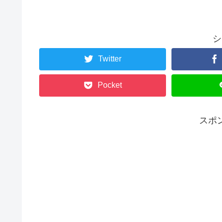
シ
Twitter
Pocket
スポ