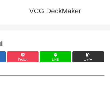
VCG DeckMaker
i
Pocket
LINE
コピー