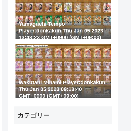
Yamaguchi Tempo
Player:donkakun Thu Jan 05 2023
13:43:23 GMT+0900 (GMT+09:00)
Wakutani Minami Player:donkakun
Thu Jan 05 2023 09:18:40
GMT+0900 (GMT+09:00)
カテゴリー