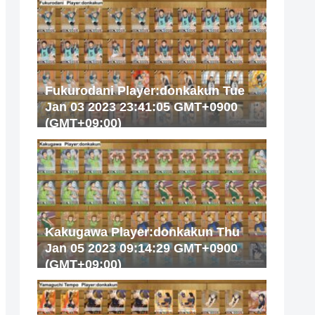
Fukurodani Player:donkakun Tue
Jan 03 2023 23:41:05 GMT+0900
(GMT+09:00)
Kakugawa Player:donkakun Thu
Jan 05 2023 09:14:29 GMT+0900
(GMT+09:00)