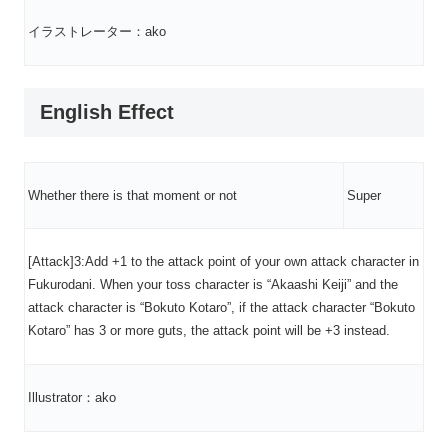
イラストレーター：ako
English Effect
Whether there is that moment or not
Super
[Attack]3:Add +1 to the attack point of your own attack character in
Fukurodani. When your toss character is “Akaashi Keiji” and the
attack character is “Bokuto Kotaro”, if the attack character “Bokuto
Kotaro” has 3 or more guts, the attack point will be +3 instead.
Illustrator：ako