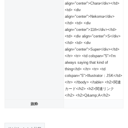
align="center">Chara</div></td>
<td> <div
align="center">Nekoma</div>
</td> <td> <div
align="center">11th</div></td>
<td> <div align="center">S</div>
</td> <td> <div
align="center">Super</div></td>
</tr> <tr> <td colspan="5">I'm
always saying that kind of
thing</td> </tr> <tr> <td
colspan="5">Illustrator：JSK</td>
</tr> </tbody> </table> <h2>関連
カード</h2> <h2>関連リンク
</h2> <h2>Q&amp;A</h2>
抜粋