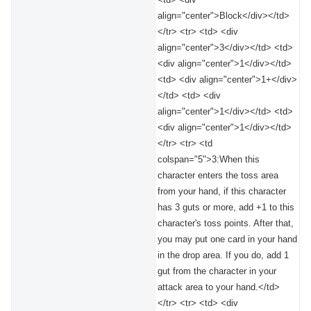
align="center">Block</div></td>
</tr> <tr> <td> <div
align="center">3</div></td> <td>
<div align="center">1</div></td>
<td> <div align="center">1+</div>
</td> <td> <div
align="center">1</div></td> <td>
<div align="center">1</div></td>
</tr> <tr> <td
colspan="5">3:When this
character enters the toss area
from your hand, if this character
has 3 guts or more, add +1 to this
character's toss points. After that,
you may put one card in your hand
in the drop area. If you do, add 1
gut from the character in your
attack area to your hand.</td>
</tr> <tr> <td> <div