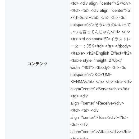
<td> <div align="center">S</div>
</td> <td> <div align="center">S
バボ</div></td> </tr> <tr> <td
colspan="5">そういうのいいって
いつも言ってんじゃん</td> </tr>
<tr> <td colspan="5">イラストレ
ーター：JSK</td> </tr> </tbody>
</table> <h2>English Effect</h2>
<table style="height: 270px;"
コンテンツ
width="401"> <tbody> <tr> <td
colspan="5">KOZUME
KENMA</td> </tr> <tr> <td> <div
align="center">Serve</div></td>
<td> <div
align="center">Receive</div>
</td> <td> <div
align="center">Toss</div></td>
<td> <div
align="center">Attack</div></td>
<td> <div