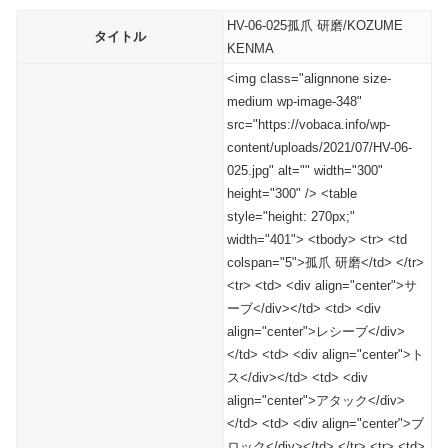
HV-06-025孤爪 研磨/KOZUME
タイトル
KENMA
<img class="alignnone size-
medium wp-image-348"
src="https://vobaca.info/wp-
content/uploads/2021/07/HV-06-
025.jpg" alt="" width="300"
height="300" /> <table
style="height: 270px;"
width="401"> <tbody> <tr> <td
colspan="5">孤爪 研磨</td> </tr>
<tr> <td> <div align="center">サ
ーブ</div></td> <td> <div
align="center">レシーブ</div>
</td> <td> <div align="center">ト
ス</div></td> <td> <div
align="center">アタック</div>
</td> <td> <div align="center">ブ
ロック</div></td> </tr> <tr> <td>