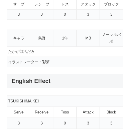
サーブ
レシーブ
トス
アタック
ブロック
3
3
0
3
3
–
ノーマルバ
キャラ
烏野
1年
MB
ボ
たかが部活だろ
イラストレーター：彩芽
English Effect
TSUKISHIMA KEI
Serve
Receive
Toss
Attack
Block
3
3
0
3
3