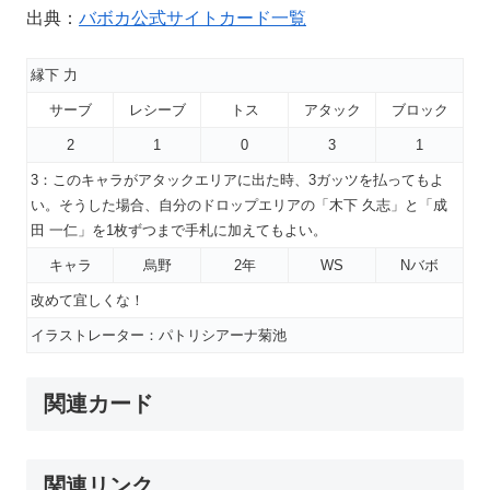
出典：
バボカ公式サイトカード一覧
縁下 力
サーブ
レシーブ
トス
アタック
ブロック
2
1
0
3
1
3：このキャラがアタックエリアに出た時、3ガッツを払ってもよ
い。そうした場合、自分のドロップエリアの「木下 久志」と「成
田 一仁」を1枚ずつまで手札に加えてもよい。
キャラ
烏野
2年
WS
Nバボ
改めて宜しくな！
イラストレーター：パトリシアーナ菊池
関連カード
関連リンク