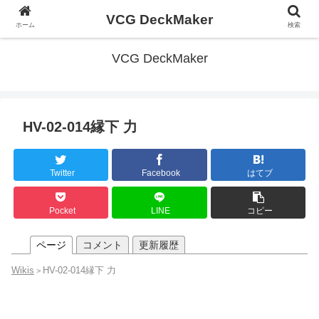
VCG DeckMaker
ホーム
検索
VCG DeckMaker
HV-02-014縁下 力
Twitter
Facebook
はてブ
Pocket
LINE
コピー
ページ
コメント
更新履歴
Wikis
HV-02-014縁下 力
>