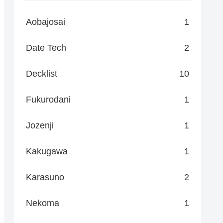
Aobajosai
1
Date Tech
2
Decklist
10
Fukurodani
1
Jozenji
1
Kakugawa
1
Karasuno
2
Nekoma
1