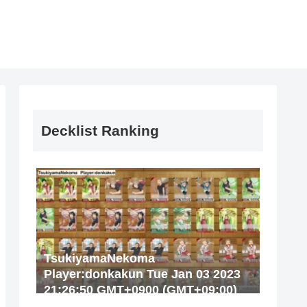
Decklist Ranking
TsukiyamaNekoma
Player:donkakun Tue Jan 03 2023
21:26:50 GMT+0900 (GMT+09:00)