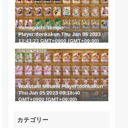
Yamaguchi Tempo
Player:donkakun Thu Jan 05 2023
13:43:23 GMT+0900 (GMT+09:00)
Wakutani Minami Player:donkakun
Thu Jan 05 2023 09:18:40
GMT+0900 (GMT+09:00)
カテゴリー