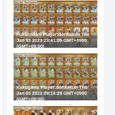
Fukurodani Player:donkakun Tue
Jan 03 2023 23:41:05 GMT+0900
(GMT+09:00)
Kakugawa Player:donkakun Thu
Jan 05 2023 09:14:29 GMT+0900
(GMT+09:00)