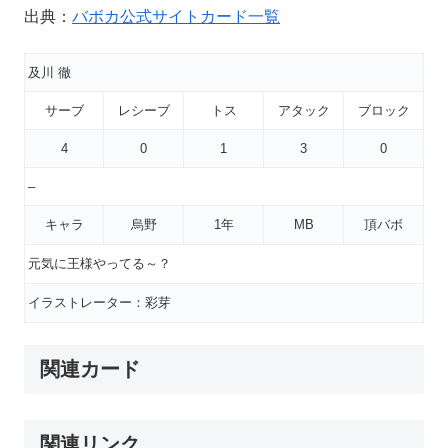
出典：
バボカ公式サイトカード一覧
及川 徹
サーブ
レシーブ
トス
アタック
ブロック
4
0
1
3
0
–
キャラ
烏野
1年
MB
頂バボ
元気に王様やってる～？
イラストレーター：彩芽
関連カード
関連リンク