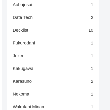
Aobajosai
1
Date Tech
2
Decklist
10
Fukurodani
1
Jozenji
1
Kakugawa
1
Karasuno
2
Nekoma
1
Wakutani Minami
1