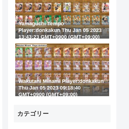
Yamaguchi Tempo
Player:donkakun Thu Jan 05 2023
13:43:23 GMT+0900 (GMT+09:00)
Wakutani Minami Player:donkakun
Thu Jan 05 2023 09:18:40
GMT+0900 (GMT+09:00)
カテゴリー