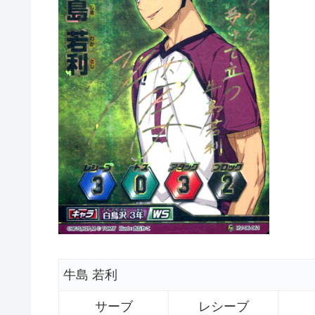
牛島 若利
サーブ
レシーブ