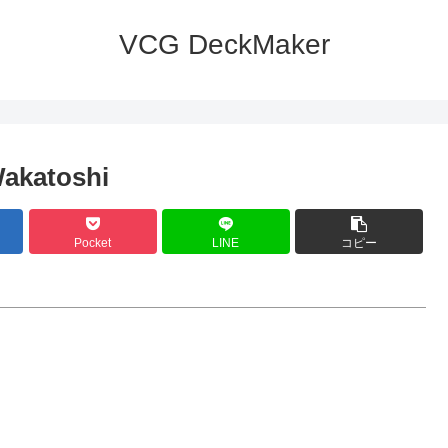
VCG DeckMaker
akatoshi
Pocket
LINE
コピー