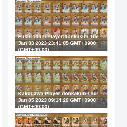
Fukurodani Player:donkakun Tue
Jan 03 2023 23:41:05 GMT+0900
(GMT+09:00)
Kakugawa Player:donkakun Thu
Jan 05 2023 09:14:29 GMT+0900
(GMT+09:00)