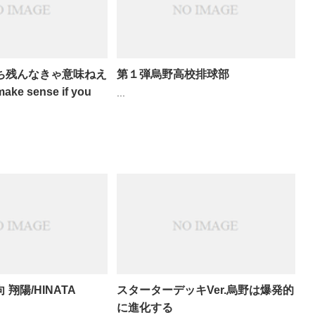
50勝ち残んなきゃ意味ねえ
第１弾烏野高校排球部
make sense if you
...
向 翔陽/HINATA
スターターデッキVer.烏野は爆発的
に進化する