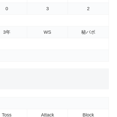
0
3
2
3年
WS
秘バボ
Toss
Attack
Block