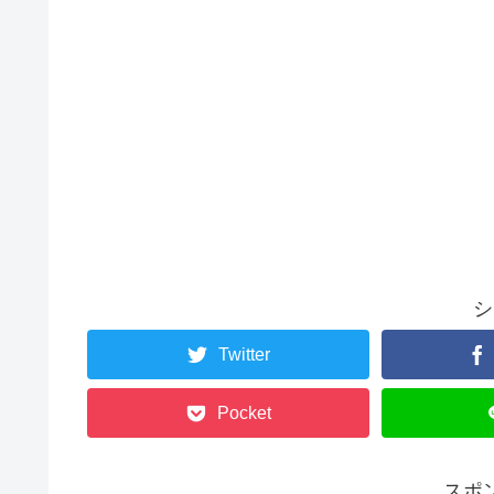
シ
Twitter
Pocket
スポ