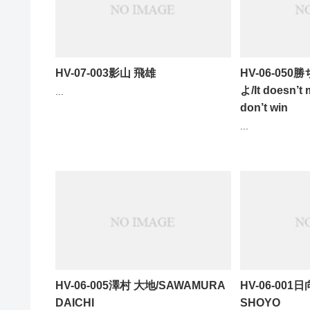
HV-07-003影山 飛雄
HV-06-0
よ/It doesn’t 
...
don’t win
...
HV-06-005澤村 大地/SAWAMURA
HV-06-001日
DAICHI
SHOYO