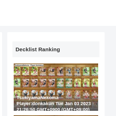
Decklist Ranking
TsukiyamaNekoma
Player:donkakun Tue Jan 03 2023
21:26:50 GMT+0900 (GMT+09:00)