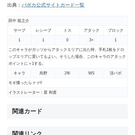
出典：
バボカ公式サイトカード一覧
田中 龍之介
サーブ
レシーブ
トス
アタック
ブロック
1
1
0
3+
1
このキャラがガッツからアタックエリアに出た時、手札1枚をドロ
ップエリアに置いてもよい。そうした場合、このキャラのアタック
ポイントに＋1する。
キャラ
烏野
2年
WS
頂バボ
モギ獲ったらァァ!!
イラストレーター：星 和貴
関連カード
関連リンク