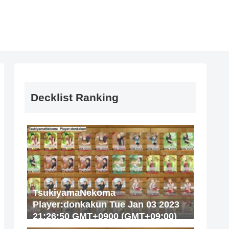
Decklist Ranking
TsukiyamaNekoma
Player:donkakun Tue Jan 03 2023
21:26:50 GMT+0900 (GMT+09:00)