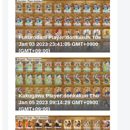
Fukurodani Player:donkakun Tue
Jan 03 2023 23:41:05 GMT+0900
(GMT+09:00)
Kakugawa Player:donkakun Thu
Jan 05 2023 09:14:29 GMT+0900
(GMT+09:00)