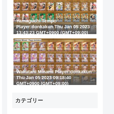
Yamaguchi Tempo
Player:donkakun Thu Jan 05 2023
13:43:23 GMT+0900 (GMT+09:00)
Wakutani Minami Player:donkakun
Thu Jan 05 2023 09:18:40
GMT+0900 (GMT+09:00)
カテゴリー