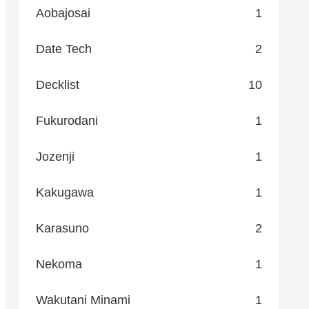
Aobajosai
1
Date Tech
2
Decklist
10
Fukurodani
1
Jozenji
1
Kakugawa
1
Karasuno
2
Nekoma
1
Wakutani Minami
1