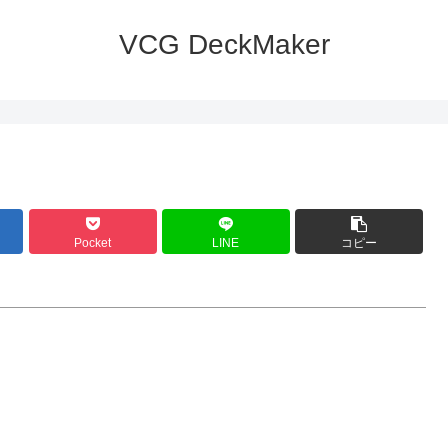
VCG DeckMaker
Pocket
LINE
コピー