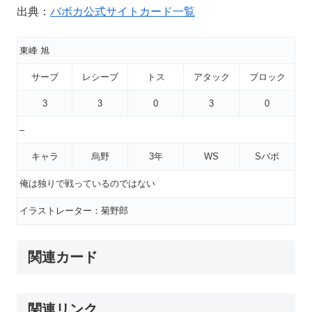
出典：
バボカ公式サイトカード一覧
東峰 旭
サーブ
レシーブ
トス
アタック
ブロック
3
3
0
3
0
–
キャラ
烏野
3年
WS
Sバボ
俺は独りで戦っているのではない
イラストレーター：菊野郎
関連カード
関連リンク