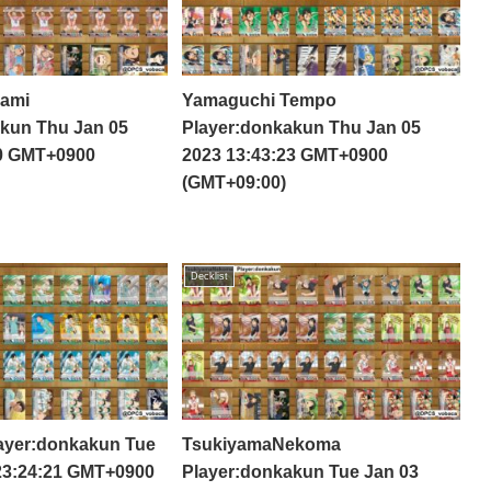
nami
Yamaguchi Tempo
kun Thu Jan 05
Player:donkakun Thu Jan 05
40 GMT+0900
2023 13:43:23 GMT+0900
(GMT+09:00)
Decklist
ayer:donkakun Tue
TsukiyamaNekoma
23:24:21 GMT+0900
Player:donkakun Tue Jan 03