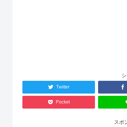
シ
Twitter
Pocket
スポ