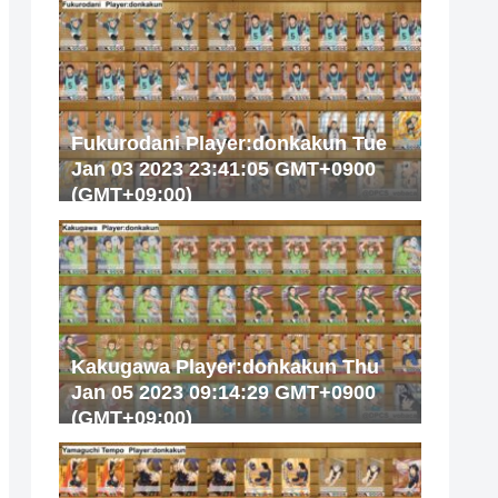
Fukurodani Player:donkakun Tue
Jan 03 2023 23:41:05 GMT+0900
(GMT+09:00)
Kakugawa Player:donkakun Thu
Jan 05 2023 09:14:29 GMT+0900
(GMT+09:00)