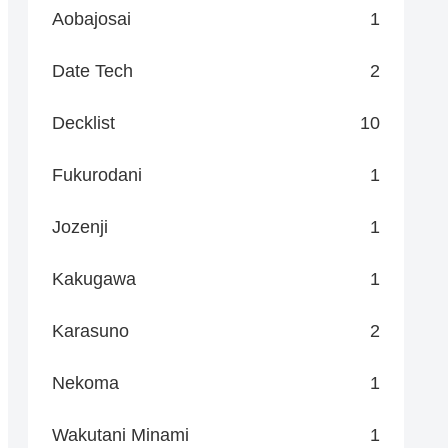
Aobajosai
1
Date Tech
2
Decklist
10
Fukurodani
1
Jozenji
1
Kakugawa
1
Karasuno
2
Nekoma
1
Wakutani Minami
1