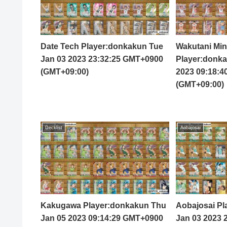
Date Tech Player:donkakun Tue
Wakutani Mi
Jan 03 2023 23:32:25 GMT+0900
Player:donka
(GMT+09:00)
2023 09:18:
(GMT+09:00)
Decklist
Aobajosai
Kakugawa Player:donkakun Thu
Aobajosai Pl
Jan 05 2023 09:14:29 GMT+0900
Jan 03 2023 