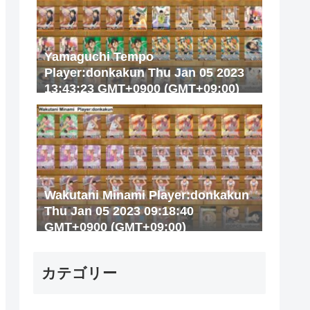
Yamaguchi Tempo
Player:donkakun Thu Jan 05 2023
13:43:23 GMT+0900 (GMT+09:00)
Wakutani Minami Player:donkakun
Thu Jan 05 2023 09:18:40
GMT+0900 (GMT+09:00)
カテゴリー