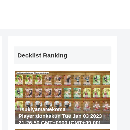
Decklist Ranking
TsukiyamaNekoma
Player:donkakun Tue Jan 03 2023
21:26:50 GMT+0900 (GMT+09:00)